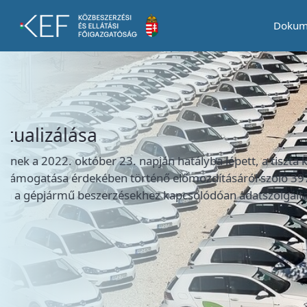
Dokum
hírek
kiemelt hír
Tájékoztatás a Módszertani útmuta
Tisztelt Intézmények, Tisztelt Érdeklődők! Tájékoztat
útmutató valamint annak melléklete kiegészítésre került 
energiahatékony közúti járművek használatának előmozd
irányelvének 3. cikk 1. ...
Bővebben
→