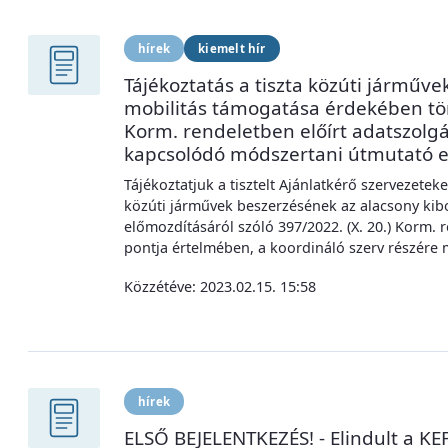
hírek
kiemelt hír
Tájékoztatás a tiszta közúti járműv
mobilitás támogatása érdekében tört
Korm. rendeletben előírt adatszolgál
kapcsolódó módszertani útmutató e
Tájékoztatjuk a tisztelt Ajánlatkérő szervezeteke
közúti járművek beszerzésének az alacsony ki
előmozdításáról szóló 397/2022. (X. 20.) Korm. r
pontja értelmében, a koordináló szerv részére m
Közzétéve:
2023.02.15. 15:58
hírek
ELSŐ BEJELENTKEZÉS! - Elindult a KEF