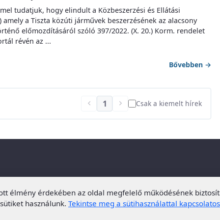
mel tudatjuk, hogy elindult a Közbeszerzési és Ellátási
P) amely a Tiszta közúti járművek beszerzésének az alacsony
ténő előmozdításáról szóló 397/2022. (X. 20.) Korm. rendelet
tál révén az ...
Bővebben
→
1
chevron_left
chevron_right
Csak a kiemelt hírek
bott élmény érdekében az oldal megfelelő működésének biztosít
sütiket használunk.
Tekintse meg a sütihasználattal kapcsolatos 