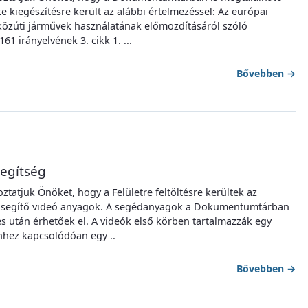
 kiegészítésre került az alábbi értelmezéssel: Az európai
 közúti járművek használatának előmozdításáról szóló
1 irányelvének 3. cikk 1. ...
Bővebben
→
segítség
oztatjuk Önöket, hogy a Felületre feltöltésre kerültek az
ét segítő videó anyagok. A segédanyagok a Dokumentumtárban
és után érhetőek el. A videók első körben tartalmazzák egy
hhez kapcsolódóan egy ..
Bővebben
→