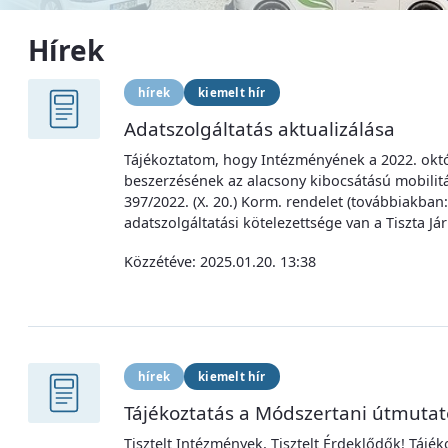
Hírek
hírek
kiemelt hír
Adatszolgáltatás aktualizálása
Tájékoztatom, hogy Intézményének a 2022. októb
beszerzésének az alacsony kibocsátású mobilit
397/2022. (X. 20.) Korm. rendelet (továbbiakba
adatszolgáltatási kötelezettsége van a Tiszta Já
Közzétéve:
2025.01.20. 13:38
hírek
kiemelt hír
Tájékoztatás a Módszertani útmutat
Tisztelt Intézmények, Tisztelt Érdeklődők! Tá