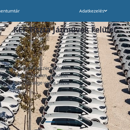
entumtár
Adatkezelés
KEF Tiszta Járművek Felület
tó kiegészítésével kapcsolatosan
juk Önöket, hogy a Dokumentumtárban is megtalálható Móds
az alábbi értelmezéssel: Az európai parlament és tanács ti
ításáról szóló 2009/33/EK irányelv módosításáról szóló 