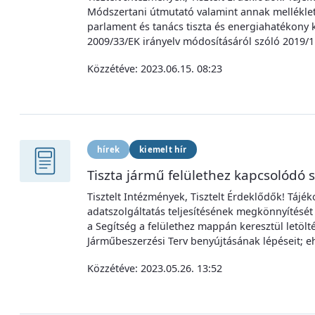
Módszertani útmutató valamint annak melléklete
parlament és tanács tiszta és energiahatékony
2009/33/EK irányelv módosításáról szóló 2019/116
Közzétéve:
2023.06.15. 08:23
hírek
kiemelt hír
Tiszta jármű felülethez kapcsolódó 
Tisztelt Intézmények, Tisztelt Érdeklődők! Tájék
adatszolgáltatás teljesítésének megkönnyítés
a Segítség a felülethez mappán keresztül letölt
Járműbeszerzési Terv benyújtásának lépéseit; e
Közzétéve:
2023.05.26. 13:52