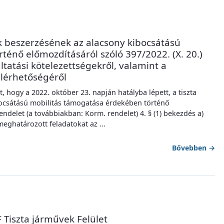
ek beszerzésének az alacsony kibocsátású
énő előmozdításáról szóló 397/2022. (X. 20.)
tatási kötelezettségekről, valamint a
lérhetőségéről
t, hogy a 2022. október 23. napján hatályba lépett, a tiszta
bocsátású mobilitás támogatása érdekében történő
endelet (a továbbiakban: Korm. rendelet) 4. § (1) bekezdés a)
eghatározott feladatokat az ...
Bővebben
→
 Tiszta járművek Felület