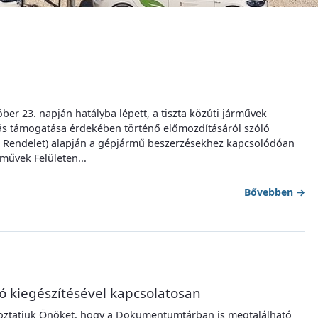
er 23. napján hatályba lépett, a tiszta közúti járművek
ás támogatása érdekében történő előmozdításáról szóló
n: Rendelet) alapján a gépjármű beszerzésekhez kapcsolódóan
rművek Felületen...
Bővebben
→
ó kiegészítésével kapcsolatosan
jékoztatjuk Önöket, hogy a Dokumentumtárban is megtalálható