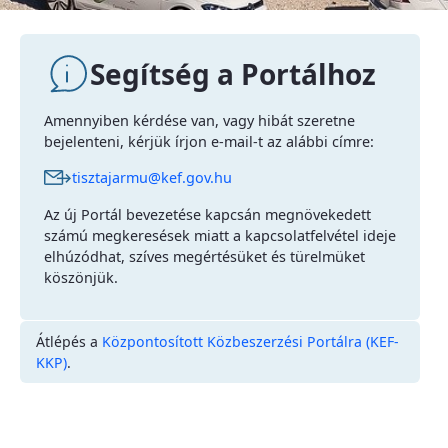
Segítség a Portálhoz
Amennyiben kérdése van, vagy hibát szeretne
bejelenteni, kérjük írjon e-mail-t az alábbi címre:
tisztajarmu@kef.gov.hu
Az új Portál bevezetése kapcsán megnövekedett
számú megkeresések miatt a kapcsolatfelvétel ideje
elhúzódhat, szíves megértésüket és türelmüket
köszönjük.
Átlépés a
Központosított Közbeszerzési Portálra (KEF-
KKP)
.